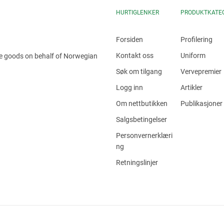
HURTIGLENKER
PRODUKTKATE
Forsiden
Profilering
Kontakt oss
Uniform
he goods on behalf of Norwegian
Søk om tilgang
Vervepremier
Logg inn
Artikler
Om nettbutikken
Publikasjoner
Salgsbetingelser
Personvernerklæri
ng
Retningslinjer