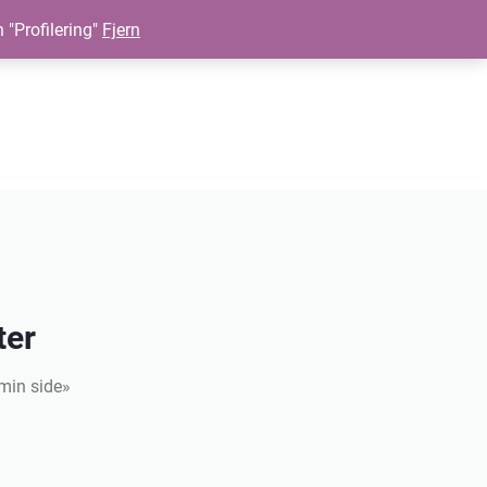
n "Profilering"
Fjern
ter
«min side»