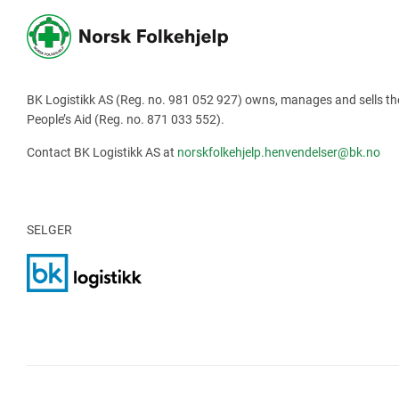
BK Logistikk AS (Reg. no. 981 052 927) owns, manages and sells t
People’s Aid (Reg. no. 871 033 552).
Contact BK Logistikk AS at
norskfolkehjelp.henvendelser@bk.no
SELGER