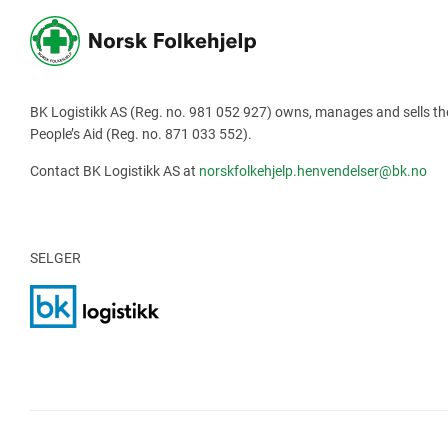
BK Logistikk AS (Reg. no. 981 052 927) owns, manages and sells t
People’s Aid (Reg. no. 871 033 552).
Contact BK Logistikk AS at
norskfolkehjelp.henvendelser@bk.no
SELGER