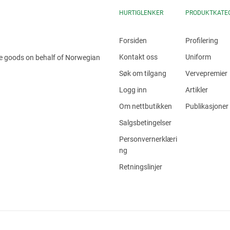
HURTIGLENKER
PRODUKTKATE
Forsiden
Profilering
Kontakt oss
Uniform
he goods on behalf of Norwegian
Søk om tilgang
Vervepremier
Logg inn
Artikler
Om nettbutikken
Publikasjoner
Salgsbetingelser
Personvernerklæri
ng
Retningslinjer