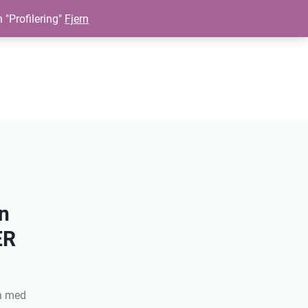
n "Profilering"
Fjern
nn
ER
n med