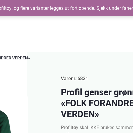
filtøy, og flere varianter legges ut fortløpende. Sjekk under fane
ANDRER VERDEN»
Varenr.:6831
Profil genser grø
«FOLK FORANDR
VERDEN»
Profiltøy skal IKKE brukes samme