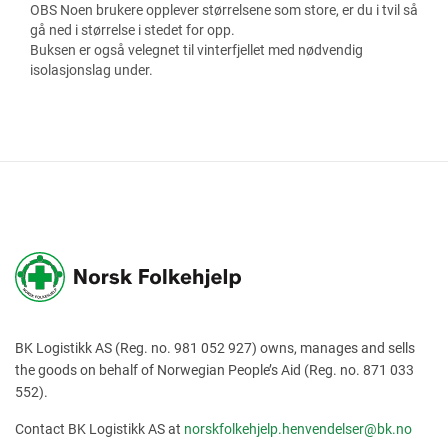
OBS Noen brukere opplever størrelsene som store, er du i tvil så
gå ned i størrelse i stedet for opp.
Buksen er også velegnet til vinterfjellet med nødvendig
isolasjonslag under.
BK Logistikk AS (Reg. no. 981 052 927) owns, manages and sells
the goods on behalf of Norwegian People’s Aid (Reg. no. 871 033
552).
Contact BK Logistikk AS at
norskfolkehjelp.henvendelser@bk.no