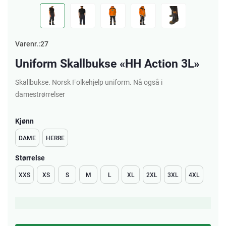
Varenr.:27
Uniform Skallbukse «HH Action 3L»
Skallbukse. Norsk Folkehjelp uniform. Nå også i
damestrørrelser
Kjønn
DAME
HERRE
Størrelse
XXS
XS
S
M
L
XL
2XL
3XL
4XL