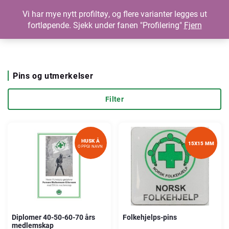
Vi har mye nytt profiltøy, og flere varianter legges ut
fortløpende. Sjekk under fanen "Profilering"
Fjern
Pins og utmerkelser
Filter
HUSK Å
15X15 MM
OPPGI NAVN
Diplomer 40-50-60-70 års
Folkehjelps-pins
medlemskap