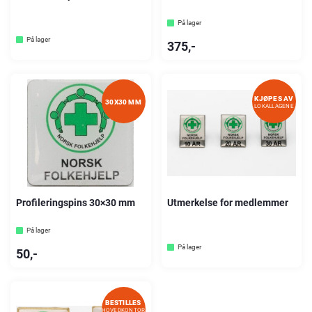
På lager
På lager
375
,-
KJØPES AV
30X30 MM
LOKALLAGENE
Profileringspins 30×30 mm
Utmerkelse for medlemmer
På lager
På lager
50
,-
BESTILLES
HOVEDKONTOR