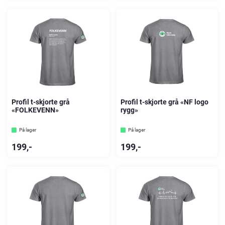
Profil t-skjorte grå
Profil t-skjorte grå «NF logo
«FOLKEVENN»
rygg»
På lager
På lager
199
,-
199
,-