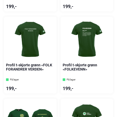
199
,-
199
,-
Profil t-skjorte grønn «FOLK
Profil t-skjorte grønn
FORANDRER VERDEN»
«FOLKEVENN»
På lager
På lager
199
,-
199
,-