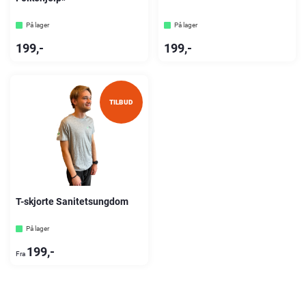
På lager
På lager
199
,-
199
,-
TILBUD
T-skjorte Sanitetsungdom
På lager
199
,-
Fra