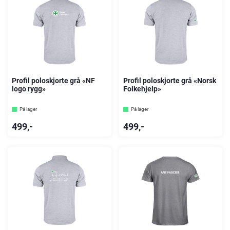
Profil poloskjorte grå «NF
Profil poloskjorte grå «Norsk
logo rygg»
Folkehjelp»
På lager
På lager
499
,-
499
,-