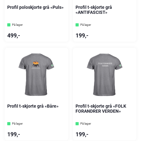
Profil poloskjorte grå «Puls»
Profil t-skjorte grå
«ANTIFASCIST»
På lager
På lager
499
,-
199
,-
Profil t-skjorte grå «Båre»
Profil t-skjorte grå «FOLK
FORANDRER VERDEN»
På lager
På lager
199
,-
199
,-