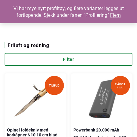
Vi har mye nytt profiltøy, og flere varianter legges ut
fortløpende. Sjekk under fanen "Profilering"
Fjern
Friluft og redning
Filter
PÅFYLL
TILBUD
I JULI
Opinel foldekniv med
Powerbank 20.000 mAh
korkåpner N10 10 cm blad