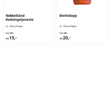
Nøkkelbånd
Brettekopp
Redningstjeneste
Ikke på lager
Ikke på lager
25
,-
35
,-
15
,-
20
,-