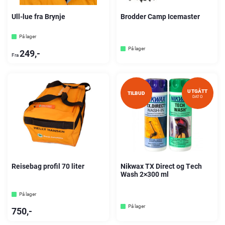
Ull-lue fra Brynje
Brodder Camp Icemaster
På lager
På lager
249
,-
Fra
UTGÅTT
TILBUD
DATO
Reisebag profil 70 liter
Nikwax TX Direct og Tech
Wash 2×300 ml
På lager
På lager
750
,-