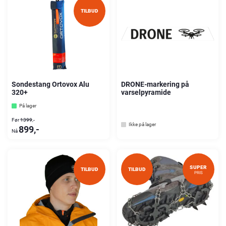
TILBUD
Sondestang Ortovox Alu
DRONE-markering på
320+
varselpyramide
På lager
1399
,-
Ikke på lager
899
,-
SUPER
TILBUD
TILBUD
PRIS