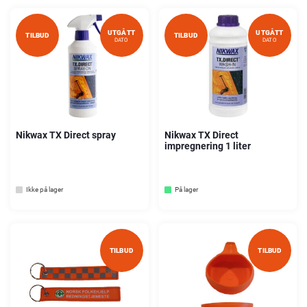
UTGÅTT
UTGÅTT
TILBUD
TILBUD
DATO
DATO
Nikwax TX Direct spray
Nikwax TX Direct
impregnering 1 liter
Ikke på lager
På lager
TILBUD
TILBUD