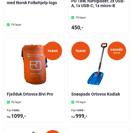
PD 18W, hurtiglader, 2x USB-
med Norsk Folkehjelp logo
A, 1x USB-C, 1x micro-B
På lager
På lager
450
,-
GRAVÉR
TILBUD
TILBUD
NAVN
Fjellduk Ortovox Bivi Pro
Snøspade Ortovox Kodiak
På lager
På lager
1300
,-
1399
,-
1099
,-
999
,-